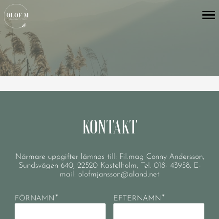
KONTAKT
Närmare uppgifter lämnas till: Fil.mag Conny Andersson,
Sundsvägen 640, 22520 Kastelholm, Tel. 018- 43958, E-
mail:
olofmjansson@aland.net
*
*
FÖRNAMN
EFTERNAMN