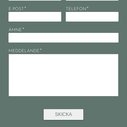
*
*
E-POST
TELEFON
*
ÄMNE
*
MEDDELANDE