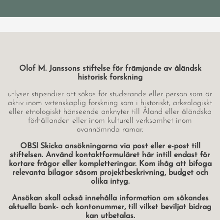
Olof M. Janssons stiftelse för främjande av åländsk
historisk forskning
utlyser stipendier att sökas för studerande eller person som är
aktiv inom vetenskaplig forskning som i historiskt, arkeologiskt
eller etnologiskt hänseende anknyter till Åland eller åländska
förhållanden eller inom kulturell verksamhet inom
ovannämnda ramar.
OBS! Skicka ansökningarna via post eller e-post till
stiftelsen. Använd kontaktformuläret här intill endast för
kortare frågor eller kompletteringar. Kom ihåg att bifoga
relevanta bilagor såsom projektbeskrivning, budget och
olika intyg.
Ansökan skall också innehålla information om sökandes
aktuella bank- och kontonummer, till vilket beviljat bidrag
kan utbetalas.