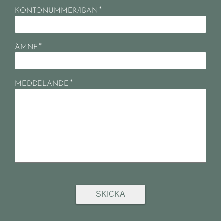
*
KONTONUMMER/IBAN
*
ÄMNE
*
MEDDELANDE